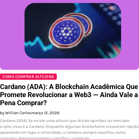
COMO COMPRAR ALTCOINS
Cardano (ADA): A Blockchain Acadêmica Que
Promete Revolucionar a Web3 — Ainda Vale a
Pena Comprar?
by Willian Carlos
março 12, 2026
Cardano (ADA) Se existe uma altcoin que divide opiniões no mercado
cripto, essa é a Cardano. Enquanto algumas blockchains cresceram rápido
apostando em hype e velocidade, a Cardano sempre escolheu outro
caminho: desenvolvimento científico, validação…