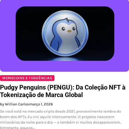
MEMECOINS E TENDÊNCIAS
Pudgy Penguins (PENGU): Da Coleção NFT à
Tokenização de Marca Global
by Willian Carlos
março 1, 2026
Se você está no mercado cripto desde 2021, provavelmente lembra do
boom dos NFTs. Eu vivi aquilo intensamente. Vi projetos nascerem
milionários da noite para o dia — e também vi muitos desaparecerem.
Entretanto, poucos…